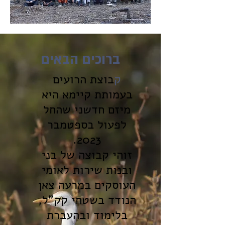
ברוכים הבאים
ק
בוצת הרועים
בעמותת קיימא היא
מיזם חדשני שהחל
לפעול בספטמבר
2023.
זוהי קבוצה של בני
ובנות שירות לאומי
העוסקים במרעה צאן
הנודד בשטחי קק"ל,
בלימוד ובהעברת