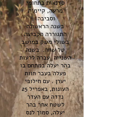
סדנאות בתחומי
מרעה, קיימות
וסביבה.
בשנה הראשונה
התגוררה הקבוצה
בשולי משק במושב
טל שחר. בשנה
השנייה עברה לרעות
בהר יעלה במתחם בו
פעלה בעבר חוות
יערן . עם חילופי
העונות, באפריל 25
נדדה עם העדר
לשטח אחר בהר
יעלה, סמוך לנס